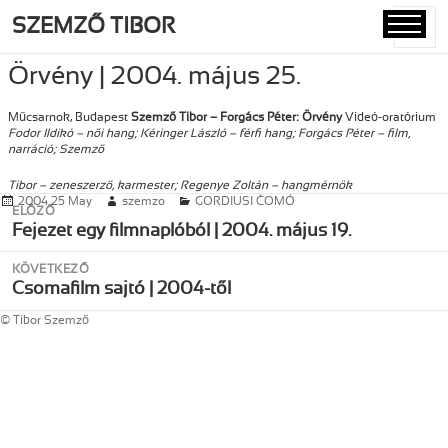
SZEMZŐ TIBOR
MENÜ
ÉS
Örvény | 2004. május 25.
WIDGETE
Műcsarnok, Budapest
Szemző Tibor – Forgács Péter:
Örvény
Videó-oratórium
Fodor Ildikó – női hang; Kéringer László – férfi hang; Forgács Péter – film,
narráció; Szemző
Tibor – zeneszerző, karmester; Regenye Zoltán – hangmérnök
Közzétéve
2004 25 May
Szerző
szemzo
Kategória
GORDIUSI ČOMÓ
Post
ELŐZŐ
navigation
Korábbi
Fejezet egy filmnaplóból | 2004. május 19.
bejegyzések:
KÖVETKEZŐ
Következő
Csomafilm sajtó | 2004-től
bejegyzések:
© Tibor Szemző