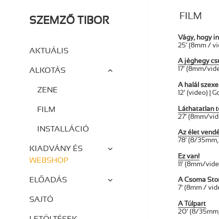
FILM
SZEMZŐ TIBOR
Vágy, hogy i
25’ (8mm / vi
AKTUÁLIS
A jéghegy cs
almenü
17′ (8mm/vide
ALKOTÁS
szétnyitása
A halál szexe
ZENE
12′ (video) |
Láthatatlan t
FILM
27′ (8mm/vid
INSTALLÁCIÓ
Az élet vend
78′ (8/35mm,
almenü
KIADVÁNY ÉS
szétnyitása
Ez van!
WEBSHOP
11′ (8mm/vid
almenü
ELŐADÁS
A Csoma Stor
szétnyitása
7′ (8mm / vid
SAJTÓ
A Túlpart
20′ (8/35mm,