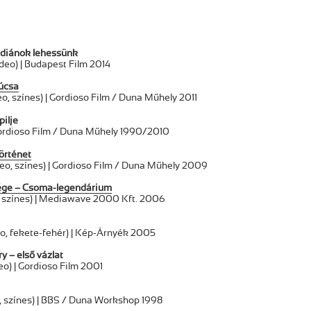
ndiánok lehessünk
deo) | Budapest Film 2014
úcsa
o, színes) | Gordioso Film / Duna Műhely 2011
pilje
 Gordioso Film / Duna Műhely 1990/2010
örténet
eo, színes) | Gordioso Film / Duna Műhely 2009
ége – Csoma-legendárium
 színes) | Mediawave 2000 Kft. 2006
eo, fekete-fehér) | Kép-Árnyék 2005
y – első vázlat
eo) | Gordioso Film 2001
 színes) | BBS / Duna Workshop 1998