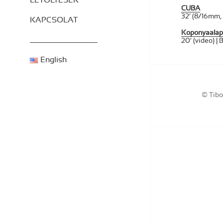
LETÖLTÉSEK
CUBA
32′ (8/16mm, 
KAPCSOLAT
Koponyaalapi
_________________
20′ (video) |
English
© Tib