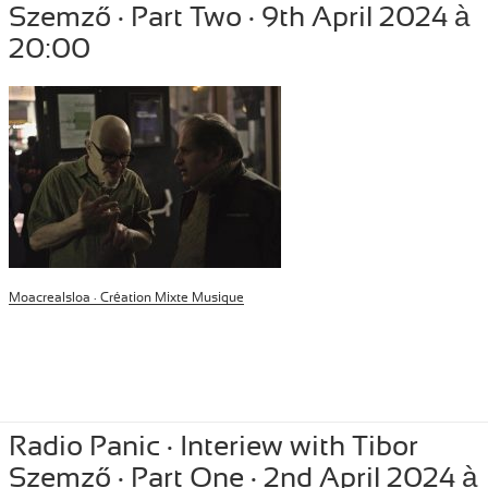
Szemző · Part Two · 9th April 2024 à
20:00
Moacrealsloa · Création Mixte Musique
Posted
April 9, 2024
Author
Tibor Szemzo
Categories
PRESS
,
RECENT
Radio Panic · Interiew with Tibor
on
Szemző · Part One · 2nd April 2024 à