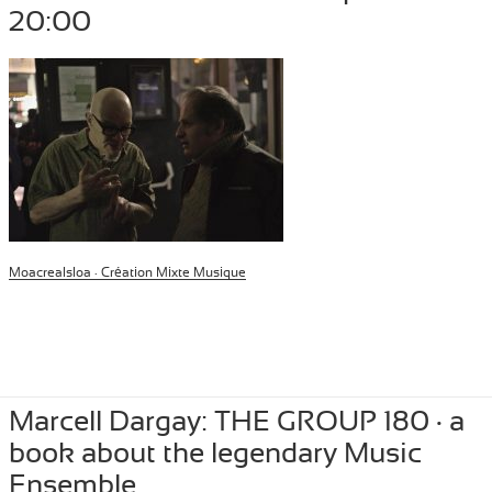
20:00
Moacrealsloa · Création Mixte Musique
Posted
April 2, 2024
Author
Tibor Szemzo
Categories
PRESS
,
RECENT
Marcell Dargay: THE GROUP 180 · a
on
book about the legendary Music
Ensemble