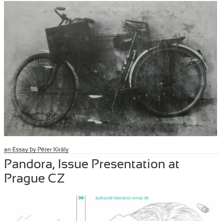
an Essay by Péter Király
Posted
January 30, 2020
Author
Tibor Szemzo
Categories
PRESS
Pandora, Issue Presentation at
on
Prague CZ