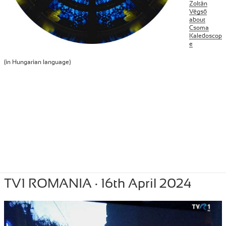
Zoltán
Végső
about
Csoma
Kaledoscop
e
(in Hungarian language)
Posted
August 16, 2024
Author
Tibor Szemzo
Categories
PRESS
,
RECENT
TV1 ROMANIA · 16th April 2024
on