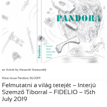
an Article by Alexandr Krestovský
Křest revue Pandora 36/2019
Posted
September 19, 2019
Author
Tibor Szemzo
Categories
PRESS
Felmutatni a világ tetejét – Interjú
on
Szemző Tiborral – FIDELIO – 15th
July 2019