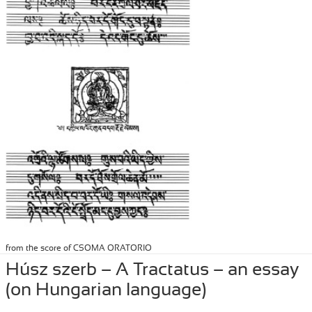
from the score of CSOMA ORATORIO
Posted
September 27, 2020
Author
Tibor Szemzo
Categories
PRESS
Húsz szerb – A Tractatus – an essay
on
(on Hungarian language)