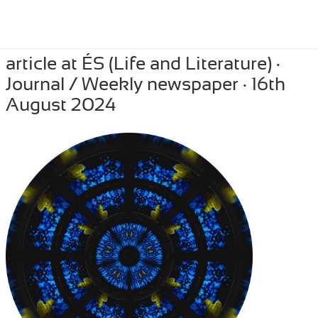
Posted
September 11, 2024
Author
Tibor Szemzo
Categories
PRESS
article at ÉS (Life and Literature) ·
on
Journal / Weekly newspaper · 16th
August 2024