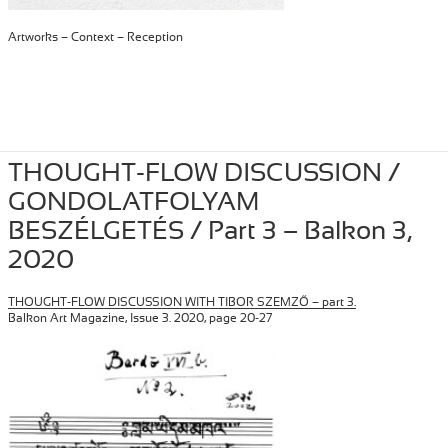
Artworks – Context – Reception
Posted
January 1, 2024
Author
Tibor Szemzo
Categories
PRESS
THOUGHT-FLOW DISCUSSION /
on
GONDOLATFOLYAM
BESZÉLGETÉS / Part 3 – Balkon 3,
2020
THOUGHT-FLOW DISCUSSION WITH TIBOR SZEMZŐ – part 3.
Balkon Art Magazine, Issue 3. 2020, page 20-27