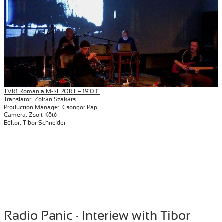
TVR1 Romania M-REPORT – 19’03”
Translator: Zoltán Szakáts
Production Manager: Csongor Pap
Camera: Zsolt Kötő
Editor: Tibor Schneider
Posted
April 16, 2024
Author
Tibor Szemzo
Categories
PRESS
,
RECENT
Radio Panic · Interiew with Tibor
on